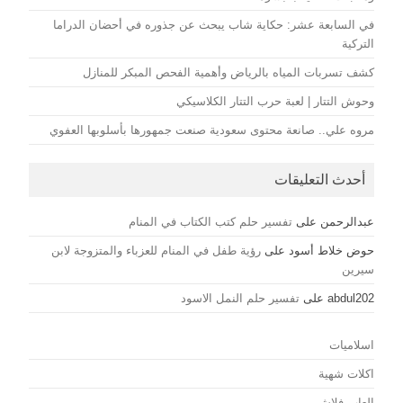
في السابعة عشر: حكاية شاب يبحث عن جذوره في أحضان الدراما
التركية
كشف تسربات المياه بالرياض وأهمية الفحص المبكر للمنازل
وحوش التتار | لعبة حرب التتار الكلاسيكي
مروه علي.. صانعة محتوى سعودية صنعت جمهورها بأسلوبها العفوي
أحدث التعليقات
عبدالرحمن
على
تفسير حلم كتب الكتاب في المنام
حوض خلاط أسود
على
رؤية طفل في المنام للعزباء والمتزوجة لابن
سيرين
abdul202
على
تفسير حلم النمل الاسود
اسلاميات
اكلات شهية
العاب فلاش